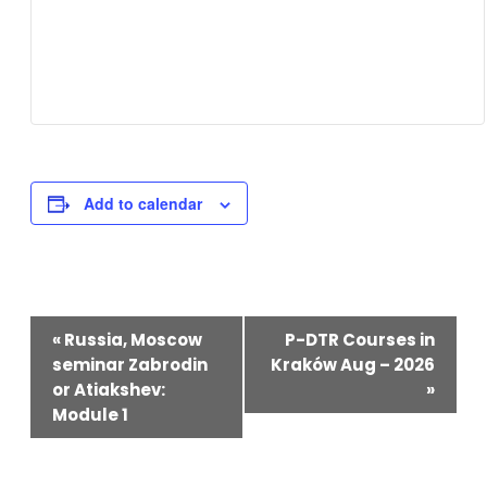
Add to calendar
Event
«
Russia, Moscow
P-DTR Courses in
seminar Zabrodin
Kraków Aug – 2026
Navigation
or Atiakshev:
»
Module 1